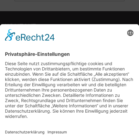
KONTAKT
Sie haben eine Frage?
info@transportkoffer-shop.com
+49(0) 41 31 - 26 664 24
SHOP
KOFFER
ZUBEHÖR
INDIVIDUALISIERUNG
ZAHLUNGS­MODALITÄTEN
LIEFERUNG UND VERSAND
GEWÄHRLEISTUNG