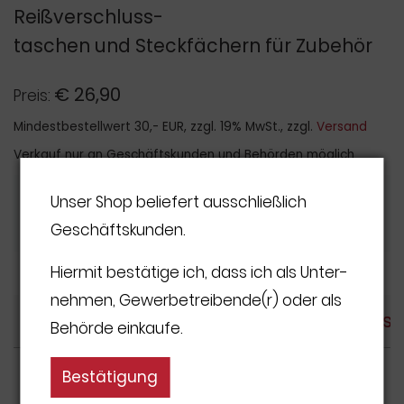
Reißverschluss-
taschen und Steckfächern für Zubehör
€
26,90
Preis:
Mindestbestellwert 30,- EUR, zzgl. 19% MwSt., zzgl.
Versand
Verkauf nur an Geschäftskunden und Behörden möglich
Unser Shop beliefert aus­schließ­lich
Anzahl:
Geschäfts­kunden.
Hiermit bestätige ich, dass ich als Unter­
nehmen, Gewerbe­treiben­de(r) oder als
Beschreibung und technische Details
Behörde einkaufe.
Bestätigung