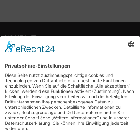
KONTAKT
Sie haben eine Frage?
info@transportkoffer-shop.com
+49(0) 41 31 - 26 664 24
SHOP
KOFFER
ZUBEHÖR
INDIVIDUALISIERUNG
ZAHLUNGS­MODALITÄTEN
LIEFERUNG UND VERSAND
GEWÄHRLEISTUNG