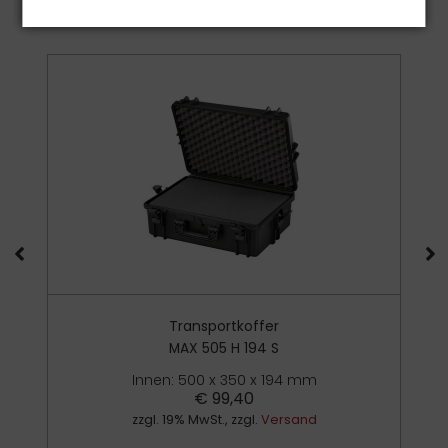
Passende Artikel
Transportkoffer
MAX 505 H 194 S
Innen: 500 x 350 x 194 mm
€
99,40
zzgl. 19% MwSt., zzgl.
Versand